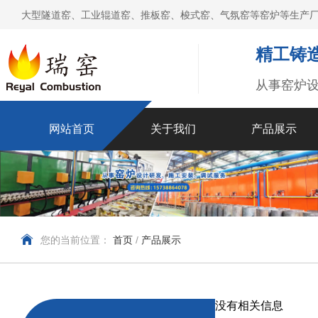
大型隧道窑、工业辊道窑、推板窑、梭式窑、气氛窑等窑炉等生产厂
精工铸造
从事窑炉
网站首页
关于我们
产品展示
您的当前位置：
首页
/
产品展示
没有相关信息